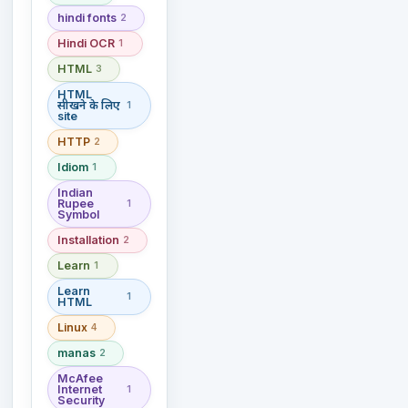
hindi fonts
2
Hindi OCR
1
HTML
3
HTML
सीखने के लिए
1
site
HTTP
2
Idiom
1
Indian
Rupee
1
Symbol
Installation
2
Learn
1
Learn
1
HTML
Linux
4
manas
2
McAfee
Internet
1
Security