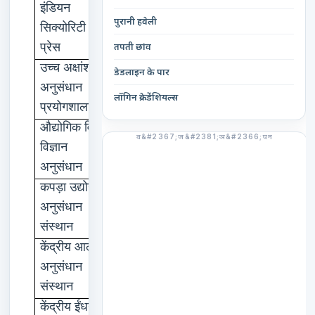
इंडियन
नासिक
पुरानी हवेली
,
सिक्योरिटी
रोड
पुणे
प्रेस
तपती छांव
उच्च
अक्षांश
गुलमर्ग
डेडलाइन के पार
अनुसंधान
लॉगिन क्रेडेंशियल्स
प्रयोगशाला
औद्योगिक
विष
लखनऊ
विज्ञान
अनुसंधान
कपड़ा
उद्योग
अहमदाबाद
अनुसंधान
संस्थान
केंद्रीय
आलू
शिमला
अनुसंधान
संस्थान
केंद्रीय
ईंधन
जलगोडा