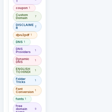
T
coupon
1
Custom
7
Domain
DISCLAIME
2
R
djvu2pdf
1
DNS
1
DNS
1
Providers
Dynamic
1
DNS
ENGLISH
1
TO HINDI
Folder
1
Tricks
Font
1
Conversion
fonts
1
free
domain
9
name