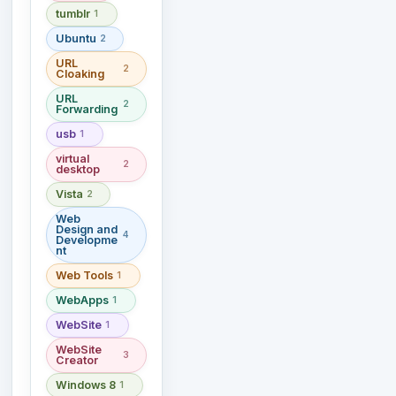
tumblr
1
Ubuntu
2
URL
2
Cloaking
URL
2
Forwarding
usb
1
virtual
2
desktop
Vista
2
Web
Design and
4
Developme
nt
Web Tools
1
WebApps
1
WebSite
1
WebSite
3
Creator
Windows 8
1