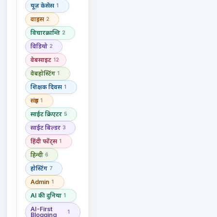
यूज़ केसेस
1
वाइस
2
विचारक्रान्ति
2
विडियो
2
वेबसाइट
12
वेबहोस्टिंग
1
शिक्षक दिवस
1
संग्रह
1
साईट क्रिएटर
5
साईट बिल्डर
3
हिंदी फोंट्स
1
हिन्दी
6
होस्टिंग
7
Admin
1
AI की दुनिया
1
AI-First
1
Blogging