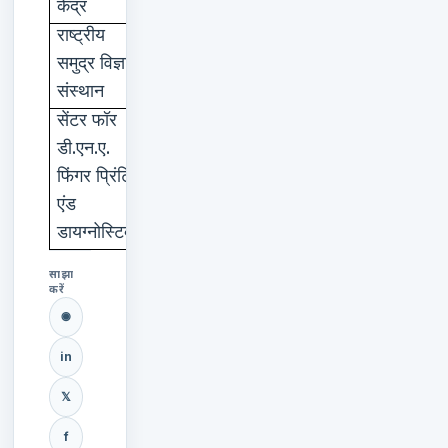
केंद्र
राष्ट्रीय
पणजी
समुद्र
विज्ञान
संस्थान
सेंटर
फॉर
हैदराबाद
.
.
.
डी
एन
ए
फिंगर
प्रिंटिंग
एंड
डायग्नोस्टिक्स
साझा
करें
◉
in
𝕏
f