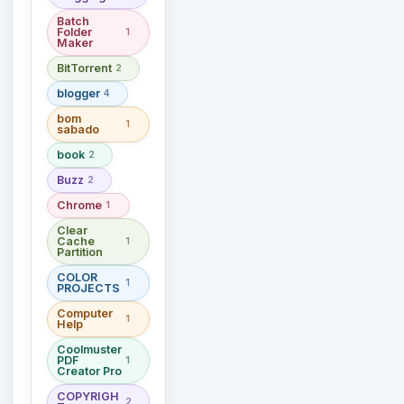
Batch
Folder
1
Maker
BitTorrent
2
blogger
4
bom
1
sabado
book
2
Buzz
2
Chrome
1
Clear
Cache
1
Partition
COLOR
1
PROJECTS
Computer
1
Help
Coolmuster
PDF
1
Creator Pro
COPYRIGH
2