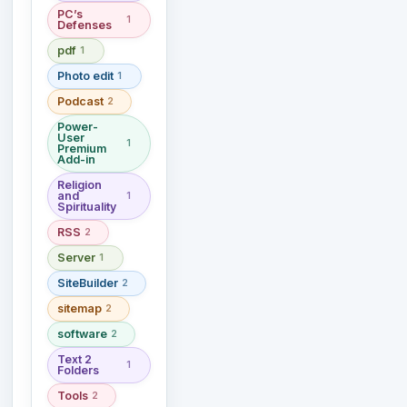
PC’s
1
Defenses
pdf
1
Photo edit
1
Podcast
2
Power-
User
1
Premium
Add-in
Religion
and
1
Spirituality
RSS
2
Server
1
SiteBuilder
2
sitemap
2
software
2
Text 2
1
Folders
Tools
2