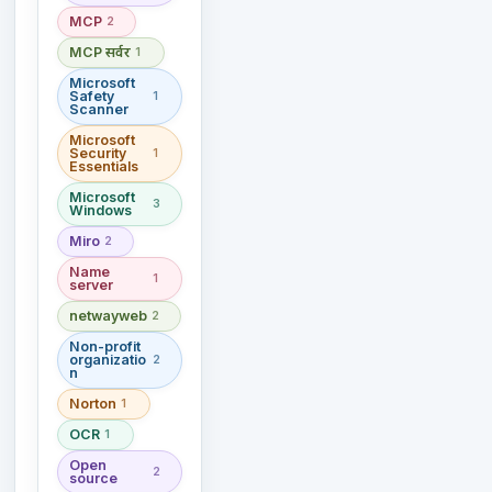
MCP
2
MCP सर्वर
1
Microsoft
Safety
1
Scanner
Microsoft
Security
1
Essentials
Microsoft
3
Windows
Miro
2
Name
1
server
netwayweb
2
Non-profit
organizatio
2
n
Norton
1
OCR
1
Open
2
source