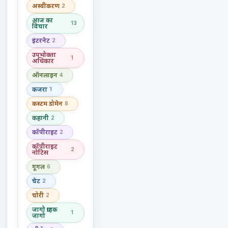
अस्वीकरण
2
आज का
13
विचार
इंटरनेट
2
उपभोक्ता
1
अधिकार
ऑनलाइन
4
कजरा
1
कस्टम डोमेन
8
कहानी
2
कॉपीराइट
2
कॉपीराइट
2
नोटिस
गूगल
6
चेट
2
चोरी
2
जागो ग्राहक
1
जागो