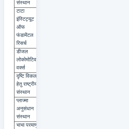
संस्थान
टाटा
मुंबई
इंस्टिट्यूट
ऑफ
फंडामेंटल
रिसर्च
डीजल
वाराणसी
लोकोमोटिव
वर्क्स
दृष्टि
विकलांग
देहरादून
हेतु
राष्ट्रीय
संस्थान
प्लाज्मा
गांधीनगर
अनुसंधान
संस्थान
भाभा
परमाणु
ट्रांबे