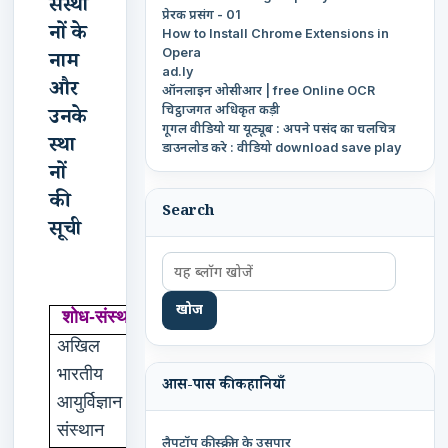
संस्था
प्रेरक प्रसंग - 01
नों के
How to Install Chrome Extensions in
Opera
नाम
ad.ly
और
ऑनलाइन ओसीआर | free Online OCR
चिट्ठाजगत अधिकृत कड़ी
उनके
गूगल वीडियो या यूट्यूब : अपने पसंद का चलचित्र
स्था
डाउनलोड करे : वीडियो download save play
नों
की
Search
सूची
स्थान
शोध-संस्थान
अखिल
नई
दिल्ली
भारतीय
आस-पास की कहानियाँ
आयुर्विज्ञान
संस्थान
लैपटॉप की स्क्रीन के उसपार