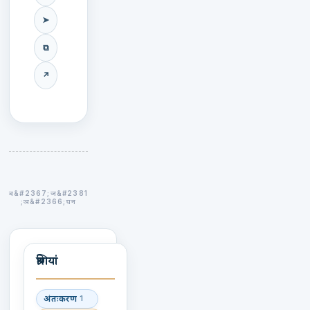
➤
⧉
↗
श्रेणियां
अंतःकरण
1